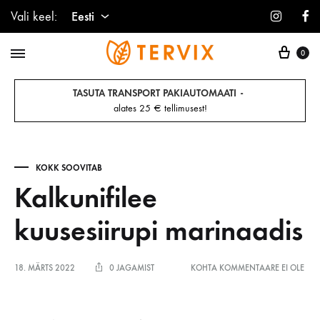
Instagr
F
Vali keel:
Eesti
Ostu
Eesti
0
TASUTA TRANSPORT PAKIAUTOMAATI
alates 25 € tellimusest!
KOKK SOOVITAB
Kalkunifilee
kuusesiirupi marinaadis
KALKUNIFILEE
18. MÄRTS 2022
0 JAGAMIST
KOHTA KOMMENTAARE EI OLE
KUUSESIIRUPI
MARINAADIS