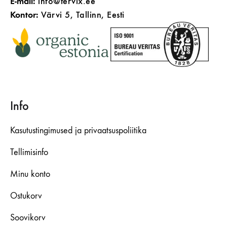
E-mail:
info@tervix.ee
Kontor:
Värvi 5, Tallinn, Eesti
Info
Kasutustingimused ja privaatsuspoliitika
Tellimisinfo
Minu konto
Ostukorv
Soovikorv