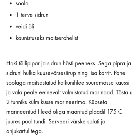
soola
1 terve sidrun
veidi õli
kaunistuseks maitserohelist
Haki tšillipipar ja sidrun hästi peeneks. Sega pipra ja
sidruni hulka kuusevõrsesiirup ning lisa karrit. Pane
soolaga maitsestatud kalkunifilee suuremasse kaussi
ja vala peale eelnevalt valmistatud marinaad. Tõsta u
2 tunniks külmikusse marineerima. Küpseta
marineeritud fileed õliga määritud plaadil 175 C
juures pool tundi. Serveeri värske salati ja
ahjukartulitega.