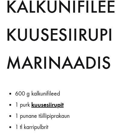
KALKUNIFILEE
KUUSESIIRUPI
MARINAADIS
600 g kalkunifileed
kuusesiirupit
1 purk
1 punane tšillipiprakaun
1 tl karripulbrit