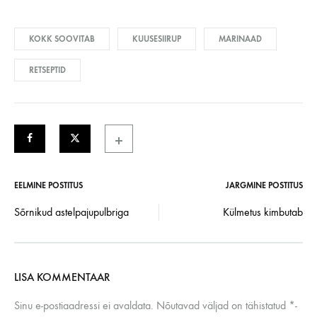
KOKK SOOVITAB
KUUSESIIRUP
MARINAAD
RETSEPTID
EELMINE POSTITUS
JÄRGMINE POSTITUS
Post
Sõrnikud astelpajupulbriga
Külmetus kimbutab
navigation
LISA KOMMENTAAR
Sinu e-postiaadressi ei avaldata.
Nõutavad väljad on tähistatud
*
-