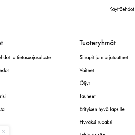
Käyttöehdot 
t
Tuoteryhmät
hdot ja tietosuojaseloste
Siirapit ja marjatuotteet
iedot
Voiteet
Öljyt
isi
Jauheet
sta
Erityisen hyvä lapsille
Hyväksi ruoaksi