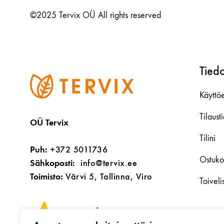
©2025 Tervix OÜ All rights reserved
Tiedo
Käyttöe
Tilaust
OÜ Tervix
Tilini
Puh:
+372 5011736
Ostukor
Sähkoposti:
info@tervix.ee
Toimisto:
Värvi 5, Tallinna, Viro
Toiveli