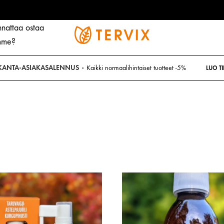
nnattaa ostaa
amme?
Tervix
OÜ
KANTA-ASIAKASALENNUS
Kaikki normaalihintaiset tuotteet -5%
LUO TI
RAAKA-AINEILLA
N
Tyrni
E
Pellavansiemeniä
Õ
Hanhenrasva
S
Kuusi
N
Yrtti-kamomilla
S
Kehäkukka