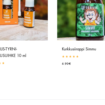
Voikukka
Teepuu
SET
i kannattaa ostaa tuotteitamme?
IS-TYRNI-
Kurkkusiirappi Simmu
USUIHKE 10 ml
Rated
5.00
out of 5
6.90
€
0
out of 5
LISÄÄ
TOIVELISTAAN