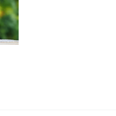
Hyvä sydämelle ja verisuonille
Herkullinen ja terveellinen
LISÄÄ
TOIVELISTAAN