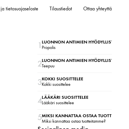
ja tietosuojaseloste
Tilaustiedot
Ottaa yhteyttä
LUONNON ANTIMIEN HYÖDYLLISYYDEST
1
Propolis
LUONNON ANTIMIEN HYÖDYLLISYYDEST
2
Teepuu
KOKKI SUOSITTELEE
3
Kokki suosittelee
LÄÄKÄRI SUOSITTELEE
4
Lääkäri suosittelee
5
MIKSI KANNATTAA OSTAA TUOTTEITAMM
Miksi kannattaa ostaa tuotteitamme?